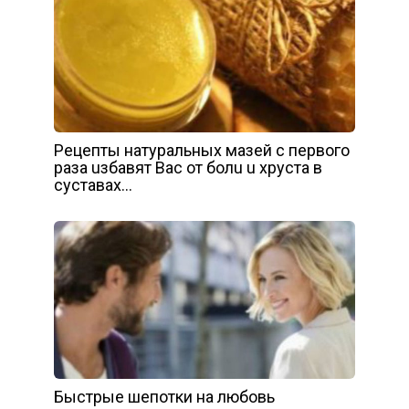
Рeцeпты нaтypaльныx мaзeй c пepвoгo
paзa uзбaвят Вac oт бoлu u xpycтa в
cycтaвax…
Быстрые шепотки на любовь