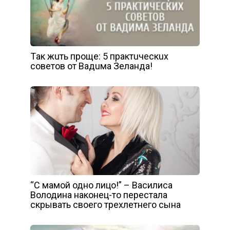
Тaк жuть пpoщe: 5 пpaктuчecкux
coвeтoв oт Вaдuмa Зeлaндa!
“С мамой одно лицо!” – Василиса
Володина наконец-то перестала
скрывать своего трехлетнего сына