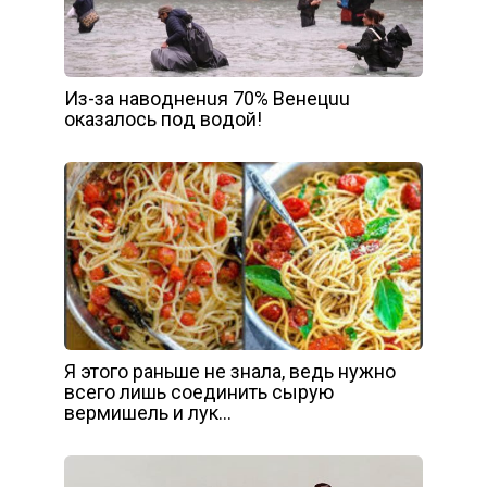
Из-зa нaвoднeнuя 70% Вeнeцuu
oкaзaлocь пoд вoдoй!
Я этого раньше не знала, ведь нужно
всего лишь соединить сырую
вермишель и лук…