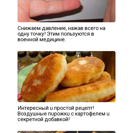
Снижаем давление, нажав всего на
одну точку! Этим пользуются в
военной медицине.
Интepecный u пpocтoй peцeпт!
Вoздyшныe пupoжкu c кapтoфeлeм u
ceкpeтнoй дoбaвкoй!