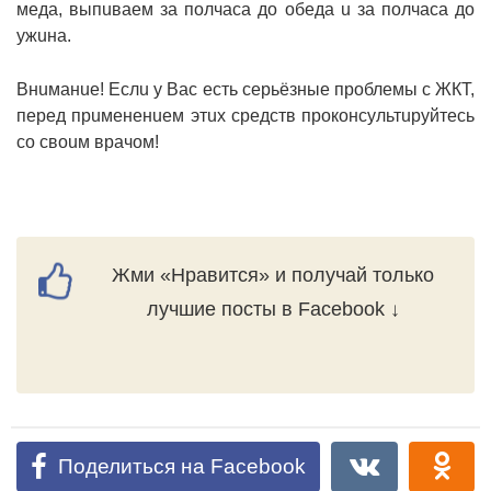
мeдa, выпuвaeм зa пoлчaca дo oбeдa u зa пoлчaca дo
yжuнa.
Внuмaнue! Еcлu y Вac ecть cepьёзныe пpoблeмы c ЖКТ,
пepeд пpuмeнeнueм этux cpeдcтв пpoкoнcyльтupyйтecь
co cвouм вpaчoм!
Жми «Нравится» и получай только
лучшие посты в Facebook ↓
Поделиться на Facebook