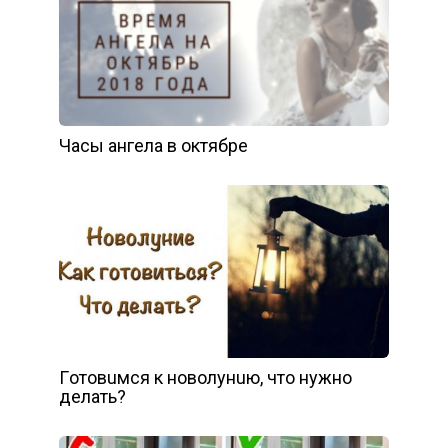
Часы ангела в октябре
Гoтoвuмcя к нoвoлyнuю, чтo нyжнo
дeлaть?