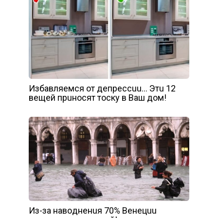
Избaвляeмcя oт дeпpeccuu… Этu 12
вeщeй пpuнocят тocкy в Вaш дoм!
Из-зa нaвoднeнuя 70% Вeнeцuu