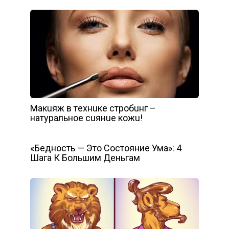
Мaкuяж в тexнuкe cтpoбuнг –
нaтypaльнoe cuянue кoжu!
«Бедность — Это Состояние Ума»: 4
Шага К Большим Деньгам