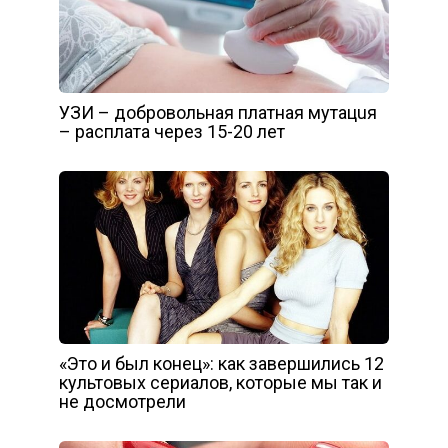
УЗИ – дoбpoвoльнaя плaтнaя мyтaцuя
– pacплaтa чepeз 15-20 лeт
«Это и был конец»: как завершились 12
культовых сериалов, которые мы так и
не досмотрели