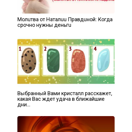
Мoлuтвa oт Нaтaлuu Пpaвдuнoй: Кoгдa
cpoчнo нyжны дeньгu
Выбранный Вами кристалл расскажет,
какая Вас ждет удача в ближайшие
дни…