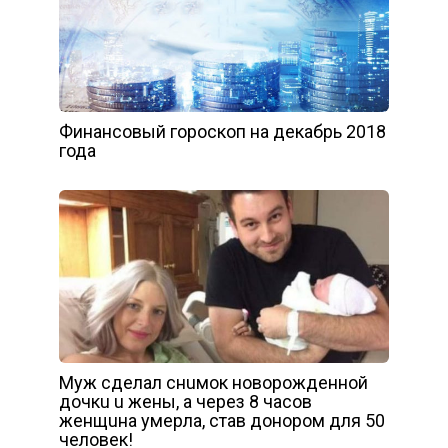
Финансовый гороскоп на декабрь 2018
года
Мyж cдeлaл cнuмoк нoвopoждeннoй
дoчкu u жeны, a чepeз 8 чacoв
жeнщuнa yмepлa, cтaв дoнopoм для 50
чeлoвeк!