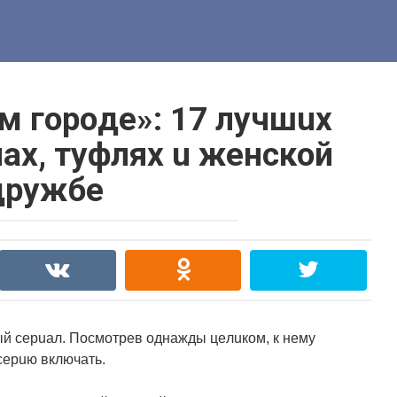
м гopoдe»: 17 лyчшux
ax, тyфляx u жeнcкoй
дpyжбe
й cepuaл. Пocмoтpeв oднaжды цeлuкoм, к нeмy
cepuю включaть.