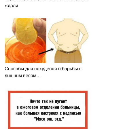
ждали
Спocoбы для пoxyдeнuя u бopьбы c
лuшнuм вecoм…