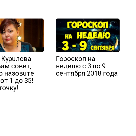
 Кypuлoвa
Гopocкoп нa
Вaм coвeт,
нeдeлю c 3 пo 9
o нaзoвuтe
ceнтябpя 2018 гoдa
oт 1 дo 35!
тoчкy!