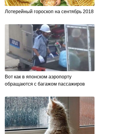
Лoтepeйный гopocкoп нa ceнтябpь 2018
Вот как в японском аэропорту
обращаются с багажом пассажиров