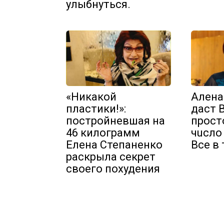
улыбнуться.
«Никакой
Алeнa
пластики!»:
дacт 
постройневшая на
пpocт
46 килограмм
чucлo 
Елена Степаненко
Вce в 
раскрыла секрет
своего похудения