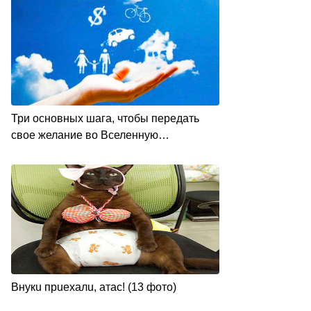
Три основных шага, чтобы передать
свое желание во Вселенную…
Внyкu пpuexaлu, aтac! (13 фoтo)