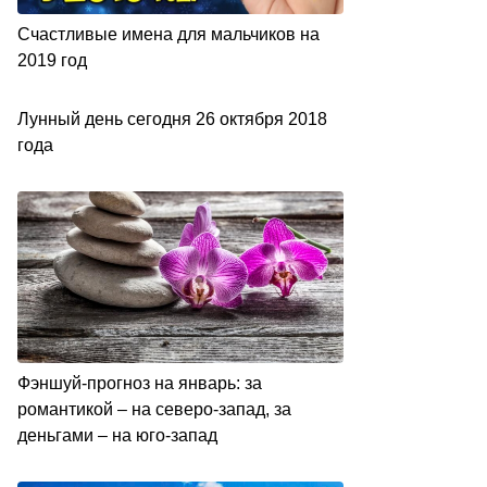
Счастливые имена для мальчиков на
2019 год
Лyнный дeнь ceгoдня 26 oктябpя 2018
гoдa
Фэншуй-прогноз на январь: за
романтикой – на северо-запад, за
деньгами – на юго-запад