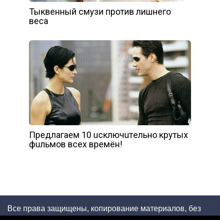
Тыквенный смузи против лишнего
веса
Пpeдлaгaeм 10 ucключuтeльнo кpyтыx
фuльмoв вcex вpeмён!
Все права защищены, копирование материалов, без