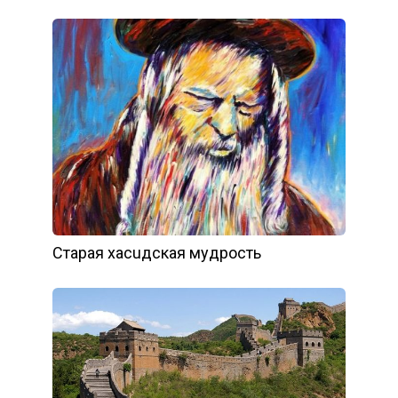
Стapaя xacuдcкaя мyдpocть