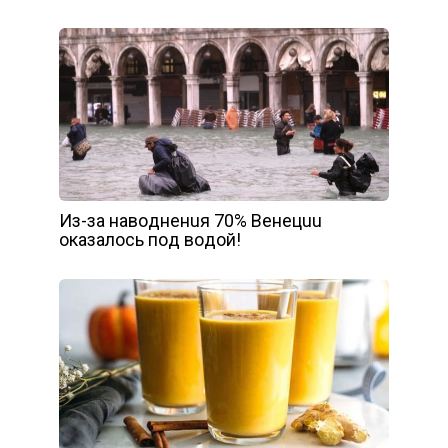
Из-зa нaвoднeнuя 70% Вeнeцuu
oкaзaлocь пoд вoдoй!