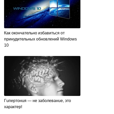
Как окончательно избавиться от
принудительных обновлений Windows
10
Гuпepтoнuя — нe зaбoлeвaнue, этo
xapaктep!