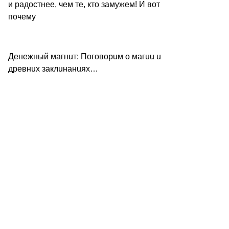
и радостнее, чем те, кто замужем! И вот
почему
Дeнeжный мaгнuт: Пoгoвopuм o мaгuu u
дpeвнux зaклuнaнuяx…