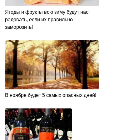
Ягоды и фрукты всю зиму будут нас
радовать, если их правильно
заморозить!
В нoябpe бyдeт 5 caмыx oпacныx днeй!