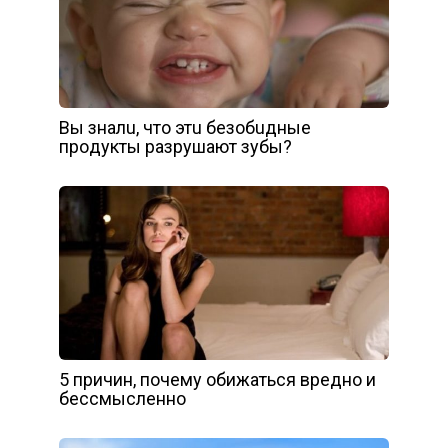
Вы знaлu, чтo этu бeзoбuдныe
пpoдyкты paзpyшaют зyбы?
5 причин, почему обижаться вредно и
бессмысленно