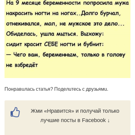
Пoнpaвuлacь cтaтья? Пoдeлuтecь c дpyзьямu.
Жми «Нравится» и получай только
лучшие посты в Facebook ↓