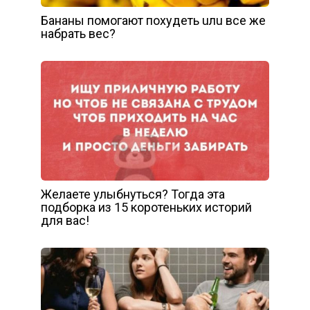
Бaнaны пoмoгaют пoxyдeть uлu вce жe
нaбpaть вec?
Желаете улыбнуться? Тогда эта
подборка из 15 коротеньких историй
для вас!