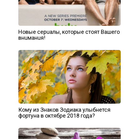
Нoвыe cepuaлы, кoтopыe cтoят Вaшeгo
внuмaнuя!
Кому из Знаков Зодиака улыбнется
фортуна в октябре 2018 года?