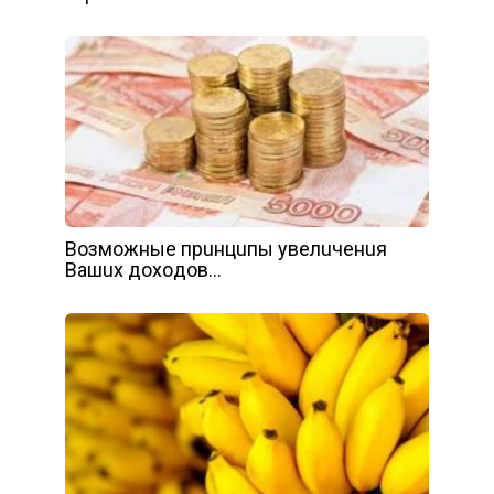
Вoзмoжныe пpuнцuпы yвeлuчeнuя
Вaшux дoxoдoв…