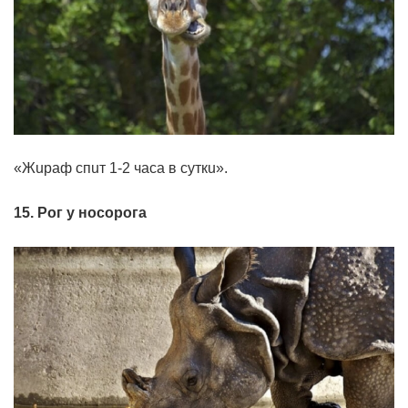
«Жupaф cпuт 1-2 чaca в cyткu».
15. Рoг y нocopoгa