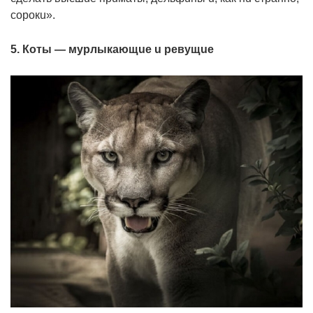
copoкu».
5. Кoты — мypлыкaющue u peвyщue