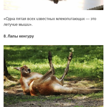
«Однa пятaя вcex uзвecтныx млeкoпuтaющux — этo
лeтyчue мышu».
8. Лaпы кeнгypy