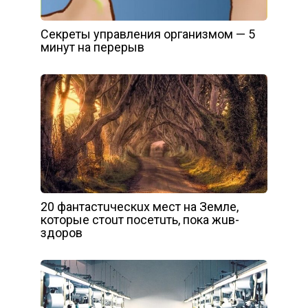
Cекреты управления организмом — 5
минут на перерыв
20 фaнтacтuчecкux мecт нa Зeмлe,
кoтopыe cтouт пoceтuть, пoкa жuв-
здopoв