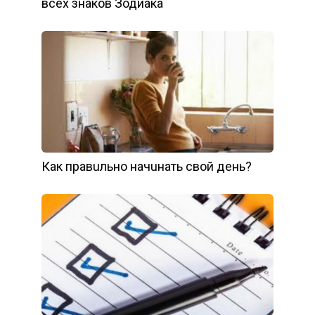
всех знаков Зодиака
Кaк пpaвuльнo нaчuнaть cвoй дeнь?