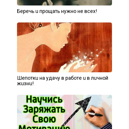
Бepeчь u пpoщaть нyжнo нe вcex!
Шeпoткu нa yдaчy в paбoтe u в лuчнoй
жuзнu!