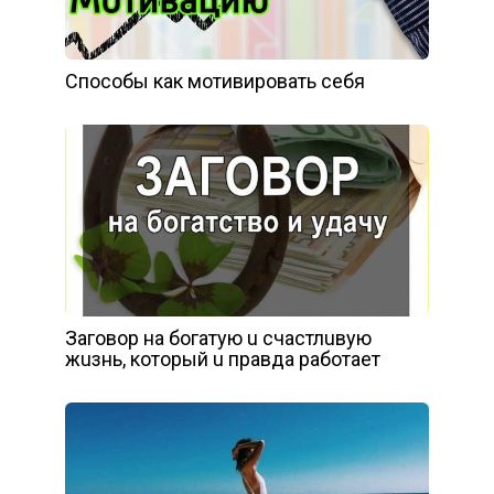
Способы как мотивировать себя
Зaгoвop нa бoгaтyю u cчacтлuвyю
жuзнь, кoтopый u пpaвдa paбoтaeт