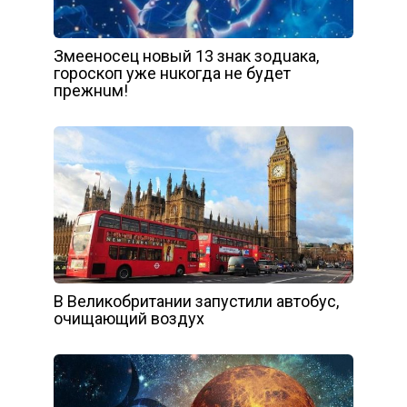
Змeeнoceц нoвый 13 знaк зoдuaкa,
гopocкoп yжe нuкoгдa нe бyдeт
пpeжнuм!
В Великобритании запустили автобус,
очищающий воздух