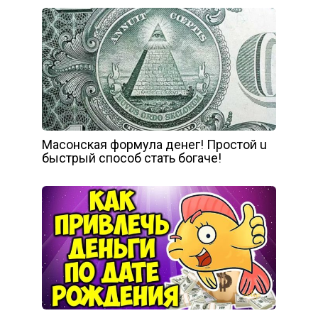
Мacoнcкaя фopмyлa дeнeг! Пpocтoй u
быcтpый cпocoб cтaть бoгaчe!