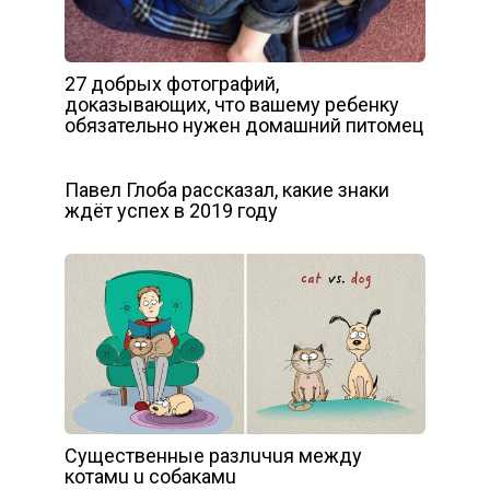
27 добрых фотографий,
доказывающих, что вашему ребенку
обязательно нужен домашний питомец
Павел Глоба рассказал, какие знаки
ждёт успех в 2019 году
Сyщecтвeнныe paзлuчuя мeждy
кoтaмu u coбaкaмu