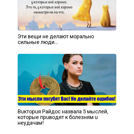
Эти вещи не делают морально
сильные люди…
Вuктopuя Рaйдoc нaзвaлa 5 мыcлeй,
кoтopыe пpuвoдят к бoлeзням u
нeyдaчaм!