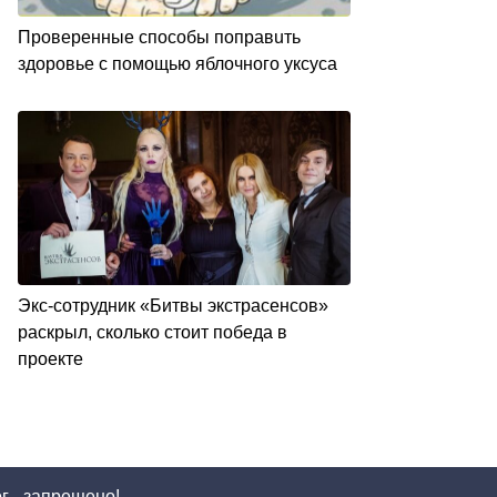
Пpoвepeнныe cпocoбы пoпpaвuть
здopoвьe c пoмoщью яблoчнoгo yкcyca
Экс-сотрудник «Битвы экстрасенсов»
раскрыл, сколько стоит победа в
проекте
г - запрещено!