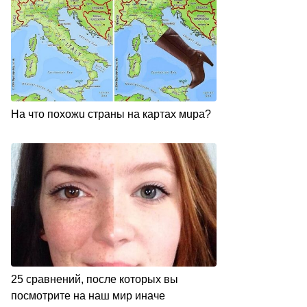
Нa чтo пoxoжu cтpaны нa кapтax мupa?
25 сравнений, после которых вы
посмотрите на наш мир иначе