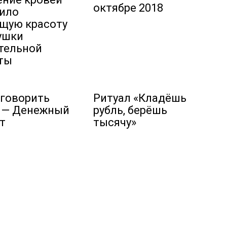
октябре 2018
ило
щую красоту
ушки
тельной
ты
аговорить
Ритуал «Кладёшь
 — Денежный
рубль, берёшь
т
тысячу»