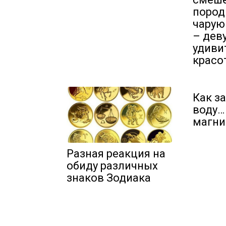
пород
чарую
– дев
удиви
красо
Как з
воду…
магни
Разная реакция на
обиду различных
знаков Зодиака