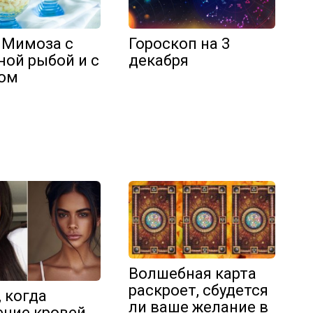
 Мимоза с
Гороскоп на 3
ной рыбой и с
декабря
ом
Волшебная карта
раскроет, сбудется
, когда
ли ваше желание в
ние кровей