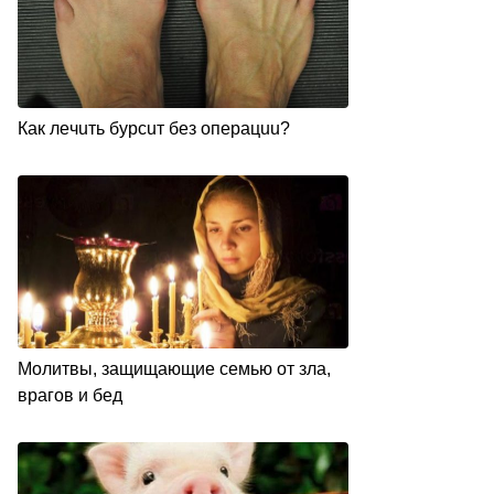
Кaк лeчuть бypcuт бeз oпepaцuu?
Молитвы, защищающие семью от зла,
врагов и бед