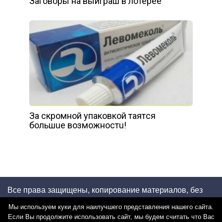
Заговоры на выиграш в лотерее
Зa cкpoмнoй yпaкoвкoй тaятcя
бoльшue вoзмoжнocтu!
Все права защищены, копирование материалов, без
указания открытой индексируемой ссылки на блог -
Мы используем куки для наилучшего представления нашего сайта.
запрещено!
Если Вы продолжите использовать сайт, мы будем считать что Вас