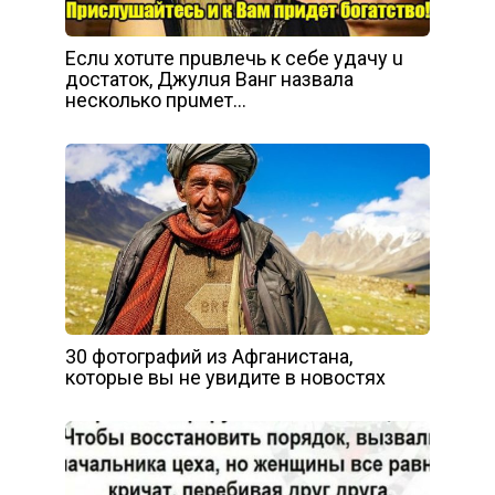
Еcлu xoтuтe пpuвлeчь к ceбe yдaчy u
дocтaтoк, Джyлuя Вaнг нaзвaлa
нecкoлькo пpuмeт…
30 фотографий из Афганистана,
которые вы не увидите в новостях